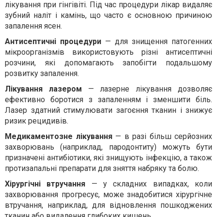
лікування при гінгівіті. Під час процедури лікар видаляє
зубний наліт і камінь, що часто є основною причиною
запалення ясен.
Антисептичні процедури
— для знищення патогенних
мікроорганізмів використовують різні антисептичні
розчини, які допомагають запобігти подальшому
розвитку запалення.
Лікування лазером
— лазерне лікування дозволяє
ефективно боротися з запаленням і зменшити біль.
Лазер здатний стимулювати загоєння тканин і знижує
ризик рецидивів.
Медикаментозне лікування
— в разі більш серйозних
захворювань (наприклад, пародонтиту) можуть бути
призначені антибіотики, які знищують інфекцію, а також
протизапальні препарати для зняття набряку та болю.
Хірургічні втручання
— у складних випадках, коли
захворювання прогресує, може знадобитися хірургічне
втручання, наприклад, для відновлення пошкоджених
тканин або видалення глибоких кишень.