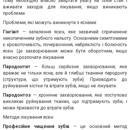
тому необхідно вчасно звертати увагу на їхній стан і
вживати заходів для лікування, якщо виникають
проблеми.
Проблеми, які можуть виникнути з яснами:
Гінгівіт
— запалення ясен, яке зазвичай спричинене
накопиченням зубного нальоту. Основними симптомами
є кровоточивість, почервоніння, набряклість і болючість
ясен. Це захворювання може бути оборотним, якщо
вчасно розпочати лікування.
Пародонтит
— більш серйозне захворювання, яке
вражає не тільки ясна, але й глибші тканини пародонту
(структури, що утримують зуби). Призводить до
руйнування кістки та втрати зубів, якщо не лікувати.
Пародонтоз
— хронічне захворювання, яке поступово
викликає руйнування тканин, що підтримують зуби, і
може призвести до втрати зубів.
Методи лікування ясен:
Професійне чищення зубів
— це основний метод