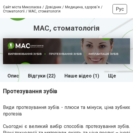
Сайт міста Миколаєва
Довідник
Медицина, здоров'я
Рус
Стоматології
МАС, стоматологія
МАС, стоматологія
Опис
Відгуки (22)
Наше відео (1)
Ще
Протезування зубів
Види протезування зубів - плюси та мінуси, ціна зубних
протезів
Сьогодні є великий вибір способів протезування зубів.
Різні технології та матеріали, якість та ціна послуг – іноді