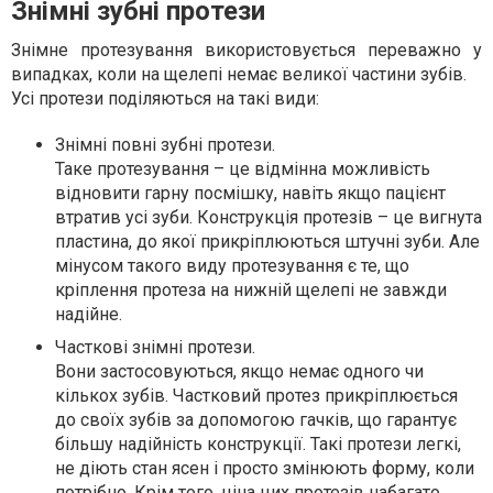
Знімні зубні протези
Знімне протезування використовується переважно у
випадках, коли на щелепі немає великої частини зубів.
Усі протези поділяються на такі види:
Знімні повні зубні протези.
Таке протезування – це відмінна можливість
відновити гарну посмішку, навіть якщо пацієнт
втратив усі зуби. Конструкція протезів – це вигнута
пластина, до якої прикріплюються штучні зуби. Але
мінусом такого виду протезування є те, що
кріплення протеза на нижній щелепі не завжди
надійне.
Часткові знімні протези.
Вони застосовуються, якщо немає одного чи
кількох зубів. Частковий протез прикріплюється
до своїх зубів за допомогою гачків, що гарантує
більшу надійність конструкції. Такі протези легкі,
не діють стан ясен і просто змінюють форму, коли
потрібно. Крім того, ціна цих протезів набагато