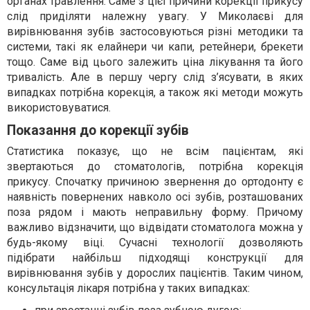
органах травлення. Саме з цієї причини корекції прикусу
слід приділяти належну увагу. У Миколаєві для
вирівнювання зубів застосовуються різні методики та
системи, такі як елайнери чи капи, ретейнери, брекети
тощо. Саме від цього залежить ціна лікування та його
тривалість. Але в першу чергу слід з’ясувати, в яких
випадках потрібна корекція, а також які методи можуть
використовуватися.
Показання до корекції зубів
Статистика показує, що не всім пацієнтам, які
звертаються до стоматологів, потрібна корекція
прикусу. Спочатку причиною звернення до ортодонту є
наявність повернених навколо осі зубів, розташованих
поза рядом і мають неправильну форму. Причому
важливо відзначити, що відвідати стоматолога можна у
будь-якому віці. Сучасні технології дозволяють
підібрати найбільш підходящі конструкції для
вирівнювання зубів у дорослих пацієнтів. Таким чином,
консультація лікаря потрібна у таких випадках: