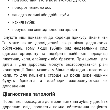
при зростанні зубів поза зубною дугою;
поворот навколо осі;
занадто великі або дрібні зуби;
нахилі зубів;
порушення співвідношення щелеп.
Існують інші показання до корекції прикусу. Визначити
їх може лише досвідчений лікар після додаткових
обстежень. Тому, якщо зубний ряд неідеальний, слід
здатися ортодонту та підібрати найбільш підходящі
пластини, капи, елайнери або брекети. При цьому і для
дітей, і для дорослих можуть застосовуватися різні
конструкції. Якщо малюкам більше підходять пластини і
капи, то для пацієнтів старше 20 років доречнішими
будуть брекети, а елайнери застосовуються як
доповнення.
Діагностика патологій
Перш ніж переходити до вирівнювання зубів у дітей та
дорослих, слід провести повне обстеження пацієнта.