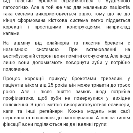
від пластин, брекети справляються з будь-якою
патологією. Але в той же час для маленьких пацієнтів
така система використовується рідко, тому що не до
кінця сформована кісткова система легко піддається
корекції і простішими конструкціями, наприклад
капами.
На відміну від елайнерів та пластин брекети є
незнімною системою. При встановленні на
вестибулярній стороні вони помітні оточуючим. Але іноді
лише вони допомагають повернути зуби у потрібне
положення.
Процес корекції прикусу брекетами тривалий, у
пацієнтів віком від 25 років він може тривати до трьох
років. Але і після зняття замків іноді потрібна
профілактика, щоб зуби не повернулися у вихідне
положення. З цією метою використовуються елайнери,
капи та інші ретейнери. Кожна модель має свої
переваги та показання до застосування. А ось за типом
фіксації вони поділяються на дві великі групи: