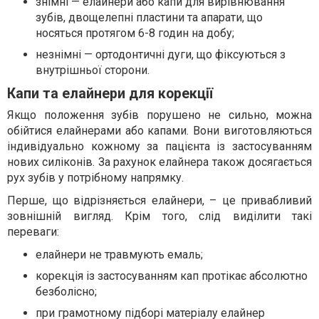
знімні — елайнери або капи для вирівнювання
зубів, двощелепні пластини та апарати, що
носяться протягом 6-8 годин на добу;
незнімні — ортодонтичні дуги, що фіксуються з
внутрішньої сторони.
Капи та елайнери для корекції
Якщо положення зубів порушено не сильно, можна
обійтися елайнерами або капами. Вони виготовляються
індивідуально кожному за пацієнта із застосуванням
нових силіконів. За рахунок елайнера також досягається
рух зубів у потрібному напрямку.
Перше, що відрізняється елайнери, – це привабливий
зовнішній вигляд. Крім того, слід виділити такі
переваги:
елайнери не травмують емаль;
корекція із застосуванням кап протікає абсолютно
безболісно;
при грамотному підборі матеріалу елайнер