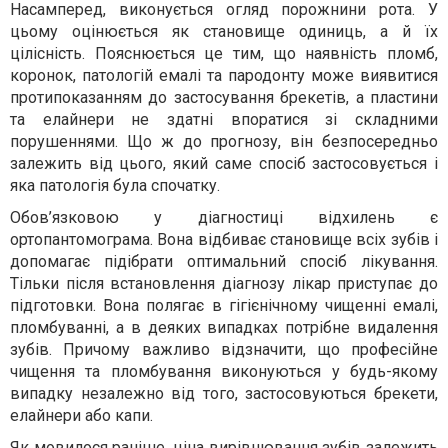
Насамперед, виконується огляд порожнини рота. У
цьому оцінюється як становище одиниць, а й їх
цілісність. Пояснюється це тим, що наявність пломб,
коронок, патологій емалі та пародонту може виявитися
протипоказанням до застосування брекетів, а пластини
та елайнери не здатні впоратися зі складними
порушеннями. Що ж до прогнозу, він безпосередньо
залежить від цього, який саме спосіб застосовується і
яка патологія була спочатку.
Обов’язковою у діагностиці відхилень є
ортопантомограма. Вона відбиває становище всіх зубів і
допомагає підібрати оптимальний спосіб лікування.
Тільки після встановлення діагнозу лікар приступає до
підготовки. Вона полягає в гігієнічному чищенні емалі,
пломбуванні, а в деяких випадках потрібне видалення
зубів. Причому важливо відзначити, що професійне
чищення та пломбування виконуються у будь-якому
випадку незалежно від того, застосовуються брекети,
елайнери або капи.
Як мовилося раніше, ціна вирівнювання зубів залежить